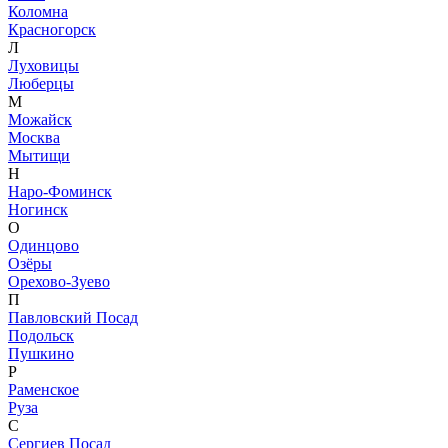
Коломна
Красногорск
Л
Луховицы
Люберцы
М
Можайск
Москва
Мытищи
Н
Наро-Фоминск
Ногинск
О
Одинцово
Озёры
Орехово-Зуево
П
Павловский Посад
Подольск
Пушкино
Р
Раменское
Руза
С
Сергиев Посад