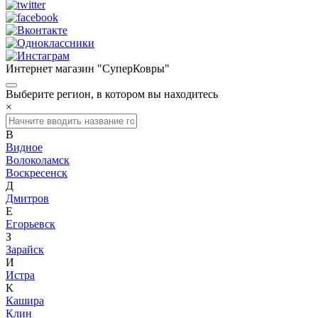
Интернет магазин "СуперКовры"
Выберите регион, в котором вы находитесь
×
В
Видное
Волоколамск
Воскресенск
Д
Дмитров
Е
Егорьевск
З
Зарайск
И
Истра
К
Кашира
Клин