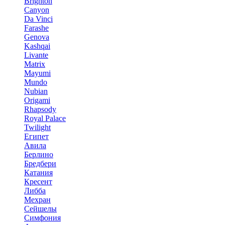
Brighton
Canyon
Da Vinci
Farashe
Genova
Kashqai
Livante
Matrix
Mayumi
Mundo
Nubian
Origami
Rhapsody
Royal Palace
Twilight
Египет
Авила
Берлино
Бредбери
Катания
Кресент
Либба
Мехран
Сейшелы
Симфония