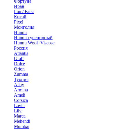
Фортуна
Иран
Iran / Farsi
Китай
Pixel
Монголия
Hunnu
Hunnu сувенирный
Hunnu Wool+Viscose
Россия
Atlantis
Graff
Dolce
Orion
Zumma
Турция
Altay
Armina
Ameli
Corsica
Lavin
Lily
Marca
Mehendi
Mumbai