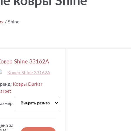
е ковры Shine
ия
/
Shine
овер Shine 33162A
ренд:
Ковры Durkar
arpet
азмер
ена за
в.м.: