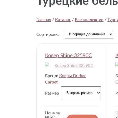
Турецкие белы
Главная
/
Каталог
/
Все коллекции
/
Турц
Сортировка:
Ковер Shine 32590C
К
Бренд:
Ковры Durkar
Б
Carpet
C
Размер
Р
Цена за
Ц
кв.м.:
к