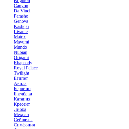
Brighton
Canyon
Da Vinci
Farashe
Genova
Kashqai
Livante
Matrix
Mayumi
Mundo
Nubian
Origami
Rhapsody
Royal Palace
Twilight
Египет
Авила
Берлино
Бредбери
Катания
Кресент
Либба
Мехран
Сейшелы
Симфония