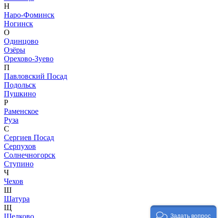
Н
Наро-Фоминск
Ногинск
О
Одинцово
Озёры
Орехово-Зуево
П
Павловский Посад
Подольск
Пушкино
Р
Раменское
Руза
С
Сергиев Посад
Серпухов
Солнечногорск
Ступино
Ч
Чехов
Ш
Шатура
Щ
Щелково
Задать вопрос