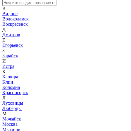
В
Видное
Волоколамск
Воскресенск
Д
Дмитров
Е
Егорьевск
З
Зарайск
И
Истра
К
Кашира
Клин
Коломна
Красногорск
Л
Луховицы
Люберцы
М
Можайск
Москва
Мытищи