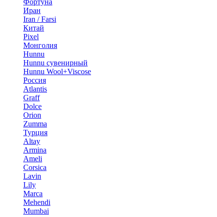
Фортуна
Иран
Iran / Farsi
Китай
Pixel
Монголия
Hunnu
Hunnu сувенирный
Hunnu Wool+Viscose
Россия
Atlantis
Graff
Dolce
Orion
Zumma
Турция
Altay
Armina
Ameli
Corsica
Lavin
Lily
Marca
Mehendi
Mumbai