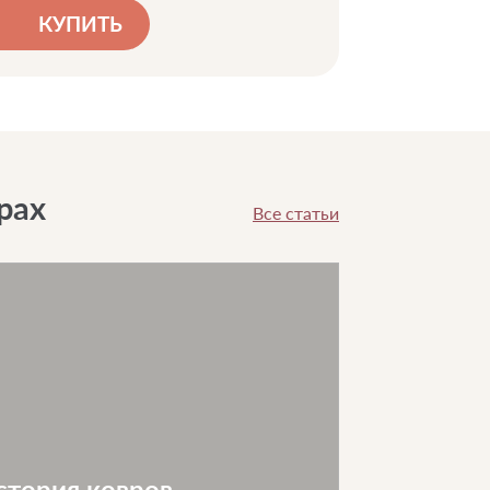
КУПИТЬ
рах
Все статьи
стория ковров